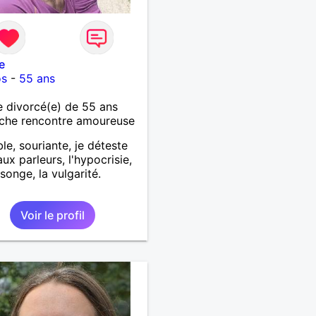
e
os
-
55 ans
 divorcé(e) de 55 ans
che rencontre amoureuse
le, souriante, je déteste
aux parleurs, l'hypocrisie,
songe, la vulgarité.
Voir le profil