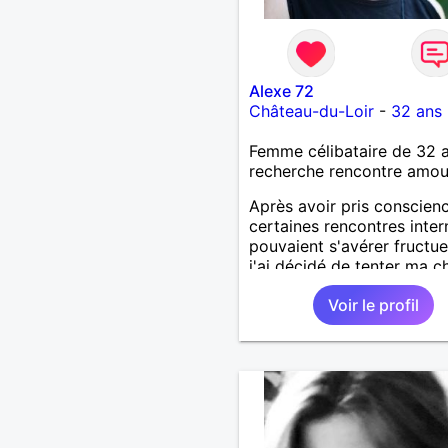
Alexe 72
Château-du-Loir
-
32 ans
Femme célibataire de 32 
recherche rencontre amo
Après avoir pris conscien
certaines rencontres inter
pouvaient s'avérer fructue
j'ai décidé de tenter ma 
sur ce site pour découvrir
Voir le profil
nouvelles personnes sur
Château-de-Loir voire Le
ou La Flèche !