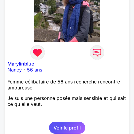
Marylinblue
Nancy
-
56 ans
Femme célibataire de 56 ans recherche rencontre
amoureuse
Je suis une personne posée mais sensible et qui sait
ce qu elle veut.
Voir le profil