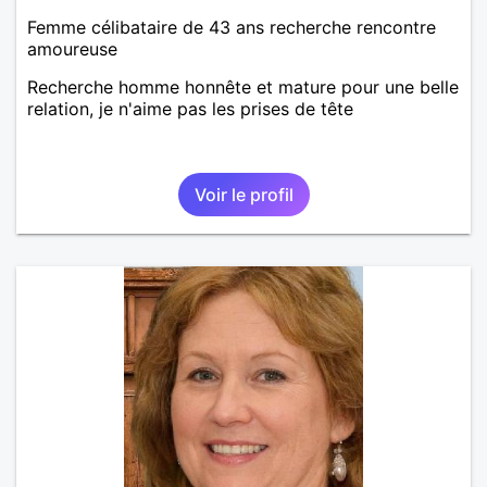
Femme célibataire de 43 ans recherche rencontre
amoureuse
Recherche homme honnête et mature pour une belle
relation, je n'aime pas les prises de tête
Voir le profil