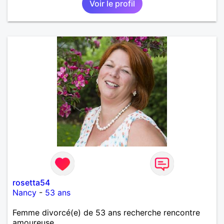
Voir le profil
rosetta54
Nancy
-
53 ans
Femme divorcé(e) de 53 ans recherche rencontre
amoureuse