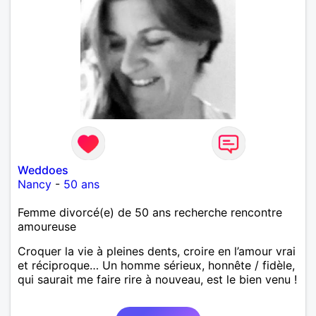
Weddoes
Nancy
-
50 ans
Femme divorcé(e) de 50 ans recherche rencontre
amoureuse
Croquer la vie à pleines dents, croire en l’amour vrai
et réciproque… Un homme sérieux, honnête / fidèle,
qui saurait me faire rire à nouveau, est le bien venu !