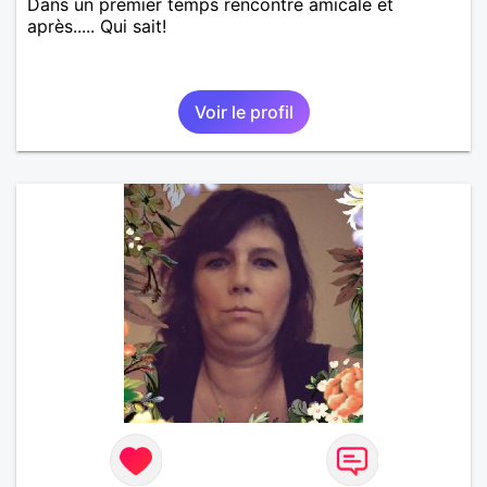
Dans un premier temps rencontre amicale et
après..... Qui sait!
Voir le profil