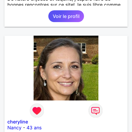
bonnes rencontres sur ce site! Je suis libre comme
l'air... À très vite.
Voir le profil
cheryline
Nancy
-
43 ans