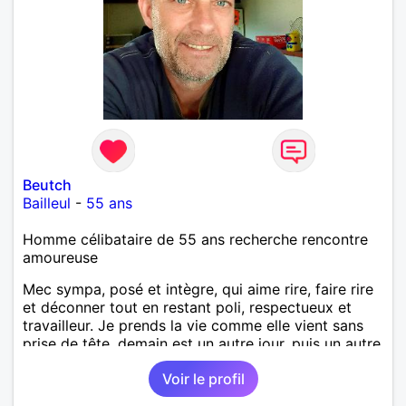
Beutch
Bailleul
-
55 ans
Homme célibataire de 55 ans recherche rencontre
amoureuse
Mec sympa, posé et intègre, qui aime rire, faire rire
et déconner tout en restant poli, respectueux et
travailleur. Je prends la vie comme elle vient sans
prise de tête, demain est un autre jour, puis un autre
et encore un autre...qui espère au moins une
Voir le profil
rencontre à minima, avec un coup de bol à moyen
terme, voire carrément le graal, une rencontre à