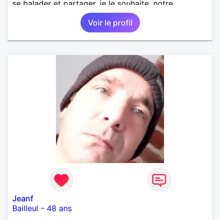
se balader et partager, je le souhaite, notre
complicité. J'aime beaucoup les chantiers de
Voir le profil
randonnée pour se défouler, se relaxer, se détendre
et finalement prendre du bon temps. C'est difficile
de tout dire en quelques lignes. En revanche, vous
pouvez me contacter pour avoir plus
d'informations. A bientôt
Jeanf
Bailleul
-
48 ans