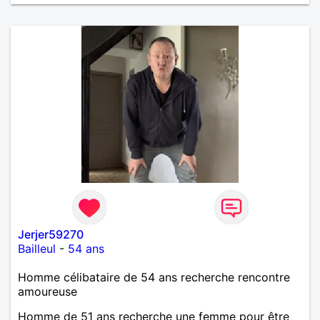
long terme si possible, j'ai bien dis "si possible", et
ce sans forcer ni rien ni personne, juste laisser faire
comme ça vient, si ça vient bien sûr ! À voir selon
feeling commun, histoire de rompre un célibat qui
commence à peser de jour en jour, tellement lourd,
ne sachant pas du tout jusqu'à quand vais-je encore
savoir le porter, du moins avant l'hernie discale !
D'avance merci à vous mesdames, qui auraient un
peu de cœur, pourquoi pas même un peu de pitié,
voire carrément même un certain courage de bien
vouloir me contacter. Un conseil, ne réfléchissez
pas trop, foncez tête baissée, nez dans le guidon
pour les sportives bref, lancez vous, et advienne
que pourra ! Vous remerciant toutes d'avance, pour
votre complaisance et votre évidente
compréhension...
Jerjer59270
Bailleul
-
54 ans
Homme célibataire de 54 ans recherche rencontre
amoureuse
Homme de 51 ans recherche une femme pour être