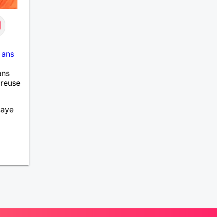
 ans
ans
ureuse
saye