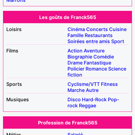
Les goûts de Franck565
Loisirs
Cinéma
Concerts
Cuisine
Famille
Restaurants
Soirées entre amis
Sport
Films
Action
Aventure
Biographie
Comédie
Drame
Fantastique
Policier
Romance
Science
fiction
Sports
Cyclisme/VTT
Fitness
Marche
Autre
Musiques
Disco
Hard-Rock
Pop-
rock
Reggae
Profession de Franck565
Métier
Salarié