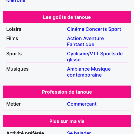
Les goûts de tanoue
Loisirs
Cinéma
Concerts
Sport
Films
Action
Aventure
Fantastique
Sports
Cyclisme/VTT
Sports de
glisse
Musiques
Ambiance
Musique
contemporaine
Profession de tanoue
Métier
Commerçant
Plus sur ma vie
Activité préférée
Se balader