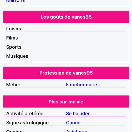
Les goûts de vanes95
Loisirs
Films
Sports
Musiques
Profession de vanes95
Métier
Fonctionnaire
Plus sur ma vie
Activité préférée
Se balader
Signe astrologique
Cancer
Origine
Asiatique